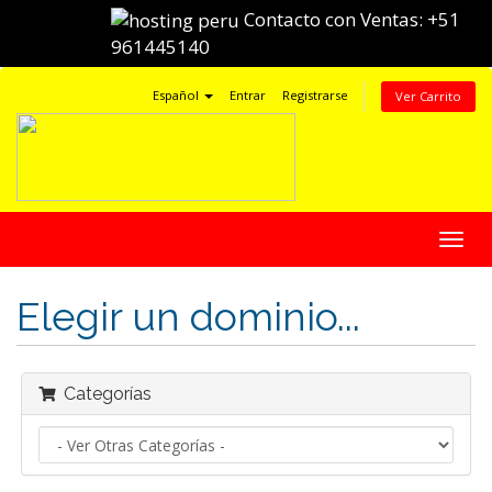
Contacto con Ventas:
+51
961445140
Español
Entrar
Registrarse
Ver Carrito
Alter
Nave
Elegir un dominio...
Categorías