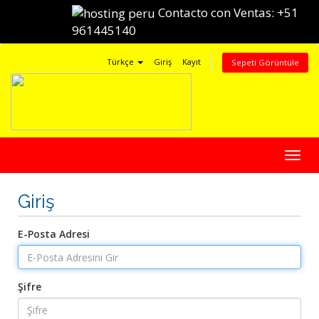
Contacto con Ventas:
+51
961445140
Türkçe
Giriş
Kayıt
Sepeti Görüntüle
Gezi
değiş
Giriş
E-Posta Adresi
Şifre